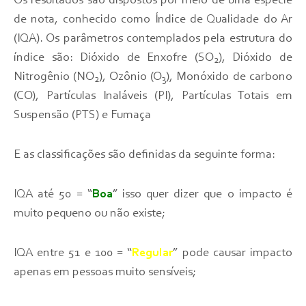
Os resultados são dispostos por meio de uma espécie
de nota, conhecido como Índice de Qualidade do Ar
(IQA). Os parâmetros contemplados pela estrutura do
índice são: Dióxido de Enxofre (SO
), Dióxido de
2
Nitrogênio (NO
), Ozônio (O
), Monóxido de carbono
2
3
(CO), Partículas Inaláveis (PI), Partículas Totais em
Suspensão (PTS) e Fumaça
E as classificações são definidas da seguinte forma:
IQA até 50 = “
Boa
” isso quer dizer que o impacto é
muito pequeno ou não existe;
IQA entre 51 e 100 = “
Regular
” pode causar impacto
apenas em pessoas muito sensíveis;