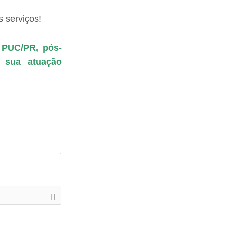
 serviços!
 PUC/PR, pós-
 sua atuação