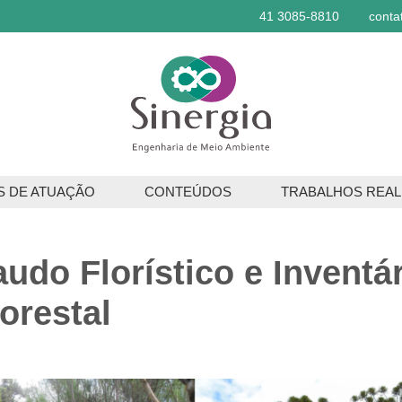
41 3085-8810
conta
S DE ATUAÇÃO
CONTEÚDOS
TRABALHOS REAL
ços Ambientais
audo Florístico e Inventá
os Florestais
lorestal