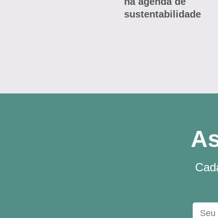
na agenda de
sustentabilidade
As
Cada