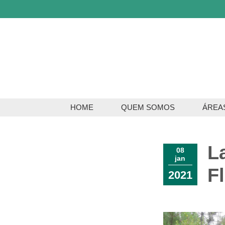
HOME
QUEM SOMOS
ÁREA
Servi
L
Serviç
08
jan
F
2021