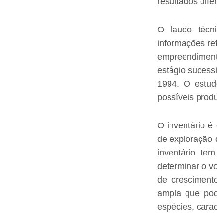
resultados dife
O laudo técni
informações re
empreendimento
estágio suces
1994. O estud
possíveis produ
O inventário é
de exploração 
inventário tem
determinar o v
de crescimento
ampla que pode
espécies, carac