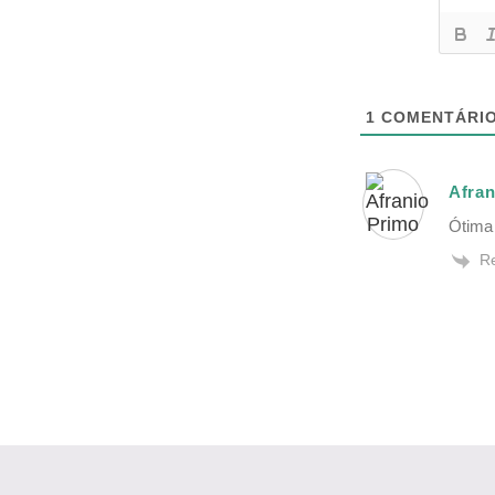
1
COMENTÁRI
Afran
Ótima 
R