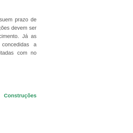
ssuem prazo de
ações devem ser
cimento. Já as
 concedidas a
itadas com no
m Construções