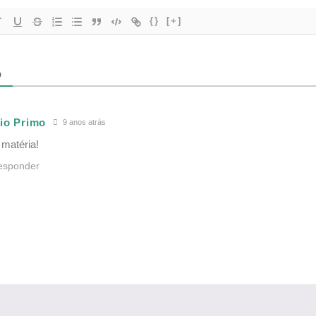
{}
[+]
O
io Primo
9 anos atrás
matéria!
esponder