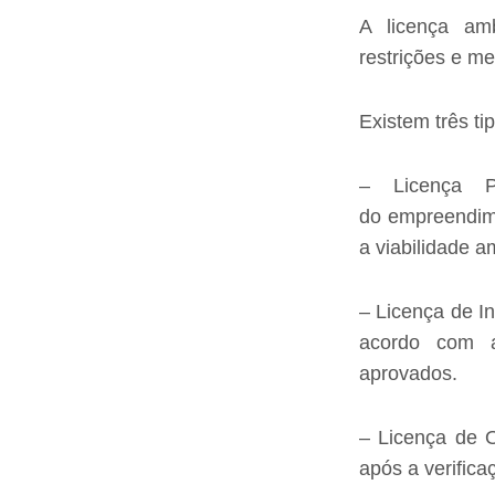
A licença amb
restrições e m
Existem três ti
– Licença P
do empreendime
a viabilidade a
– Licença de In
acordo com a
aprovados.
– Licença de O
após a verifica