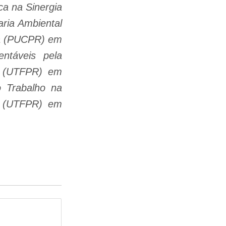
ca na Sinergia
ria Ambiental
aná (PUCPR) em
ntáveis pela
á (UTFPR) em
 Trabalho na
á (UTFPR) em