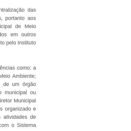
tralização das
s, portanto aos
icipal de Meio
dos em outros
o pelo Instituto
gências como: a
Meio Ambiente;
a de um órgão
o municipal ou
retor Municipal
s organizado e
 atividades de
o com o Sistema