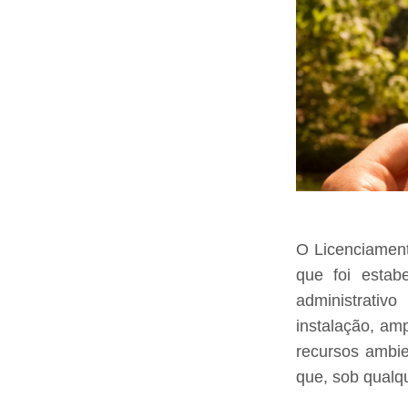
O Licenciament
que foi estab
administrativ
instalação, am
recursos ambie
que, sob qualq