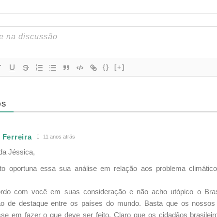
{}
[+]
OS
r Ferreira
11 anos atrás
da Jéssica,
to oportuna essa sua análise em relação aos problema climático
rdo com você em suas consideração e não acho utópico o Bras
ão de destaque entre os países do mundo. Basta que os nossos 
esse em fazer o que deve ser feito. Claro que os cidadãos brasil