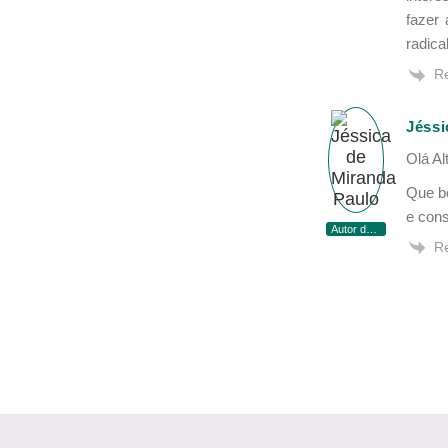
fazer
radica
R
Jéssi
Olá Alt
Que b
e con
Autor do post
R