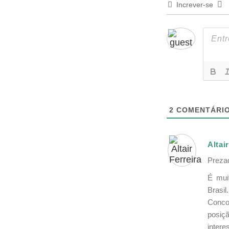
Increver-se
2
COMENTÁRI
Altai
Preza
É mui
Brasil.
Conco
posiç
inter