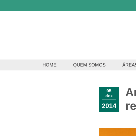
HOME
QUEM SOMOS
ÁREA
Servi
A
Serviç
05
dez
r
2014