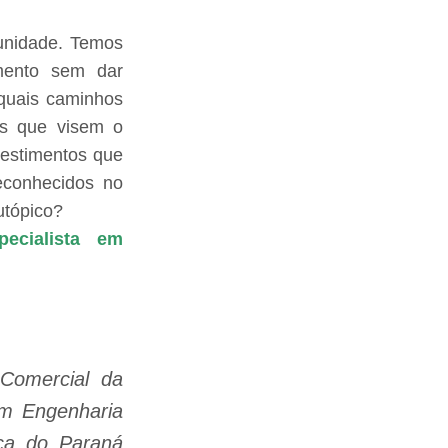
tunidade. Temos
mento sem dar
 quais caminhos
os que visem o
nvestimentos que
econhecidos no
utópico?
ecialista em
 Comercial da
em Engenharia
ica do Paraná