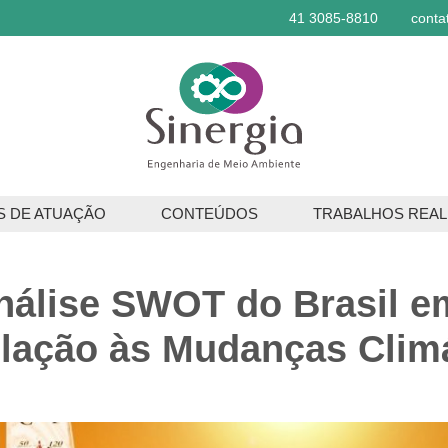
41 3085-8810
conta
S DE ATUAÇÃO
CONTEÚDOS
TRABALHOS REAL
ços Ambientais
nálise SWOT do Brasil e
os Florestais
elação às Mudanças Clim