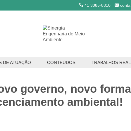
41 3085-8810
conta
S DE ATUAÇÃO
CONTEÚDOS
TRABALHOS REAL
ços Ambientais
ovo governo, novo forma
os Florestais
icenciamento ambiental!