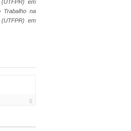
á (UTFPR) em
 Trabalho na
á (UTFPR) em