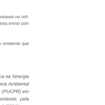
itando no IAP,
asta entrar com
io Ambiente que
ca na Sinergia
ria Ambiental
aná (PUCPR) em
ntáveis pela