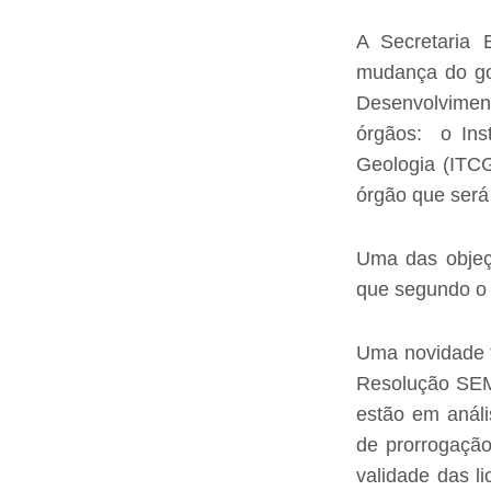
A Secretaria
mudança do go
Desenvolviment
órgãos: o Inst
Geologia (ITCG
órgão que será
Uma das objeç
que segundo o g
Uma novidade fo
Resolução SEMA
estão em análi
de prorrogação
validade das l