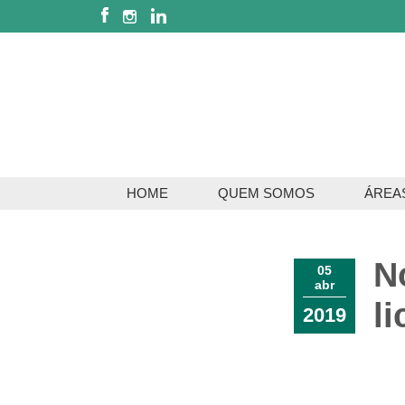
HOME
QUEM SOMOS
ÁREA
Servi
N
Serviç
05
abr
l
2019