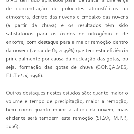
B.V.2 têm sido aplicados para identificar a diferença
de concentração de poluentes atmosféricos na
atmosfera, dentro das nuvens e embaixo das nuvens
(a partir da chuva) e os resultados têm sido
satisfatórios para os óxidos de nitrogênio e de
enxofre, com destaque para a maior remoção dentro
da nuvem (cerca de 89 a 99%) que tem esta eficiência
principalmente por causa da nucleação das gotas, ou
seja, formação das gotas de chuva (GONÇALVES,
F.L.T
et al
, 1996).
Outros destaques nestes estudos são: quanto maior o
volume e tempo de precipitação, maior a remoção,
bem como quanto maior a altura da nuvem, mais
eficiente será também esta remoção (SILVA, M.P.R,
2006).