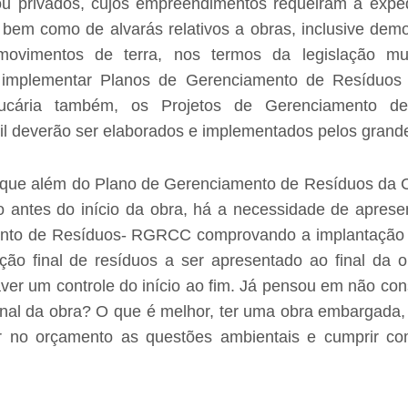
s ou privados, cujos empreendimentos requeiram a expe
 bem como de alvarás relativos a obras, inclusive dem
ovimentos de terra, nos termos da legislação mu
 implementar Planos de Gerenciamento de Resíduos
ucária também, os Projetos de Gerenciamento d
il deverão ser elaborados e implementados pelos grand
 que além do Plano de Gerenciamento de Resíduos da C
o antes do início da obra, há a necessidade de apresen
nto de Resíduos- RGRCC comprovando a implantaçã
ação final de resíduos a ser apresentado ao final da o
ver um controle do início ao fim. Já pensou em não cons
nal da obra? O que é melhor, ter uma obra embargada,
rir no orçamento as questões ambientais e cumprir co