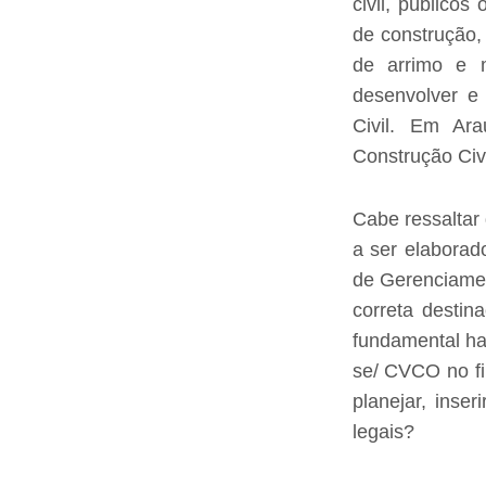
civil, público
de construção,
de arrimo e m
desenvolver e
Civi
l. Em Ara
Construção Civ
Cabe ressaltar
a ser elaborad
de Gerenciame
correta destin
fundamental ha
se/ CVCO no fi
planejar, inse
legais?