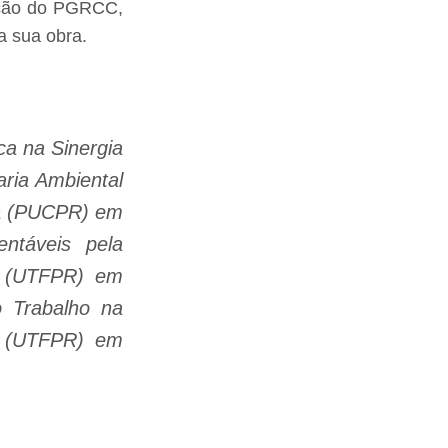
ração do PGRCC,
 sua obra.
ca na Sinergia
ria Ambiental
aná (PUCPR) em
ntáveis pela
á (UTFPR) em
 Trabalho na
á (UTFPR) em