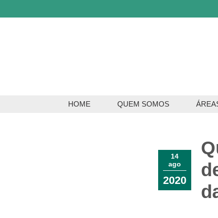
HOME
QUEM SOMOS
ÁREA
Servi
Q
Serviç
14
d
ago
2020
d