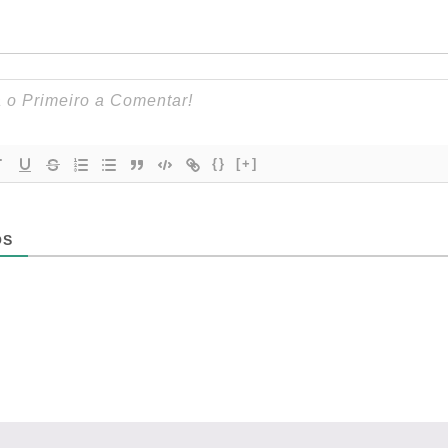
{}
[+]
OS