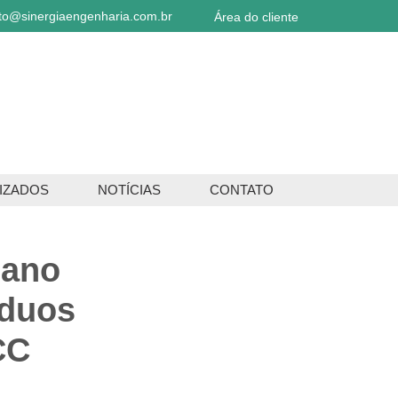
to@sinergiaengenharia.com.br
Área do cliente
IZADOS
NOTÍCIAS
CONTATO
lano
íduos
CC