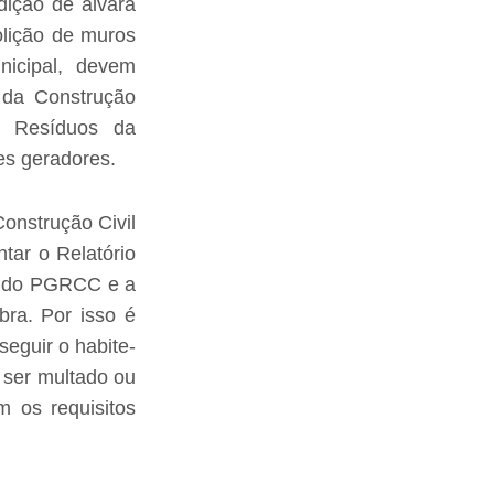
dição de alvará
olição de muros
nicipal, devem
 da Construção
e Resíduos da
es geradores.
onstrução Civil
tar o Relatório
o do PGRCC e a
bra. Por isso é
eguir o habite-
 ser multado ou
m os requisitos