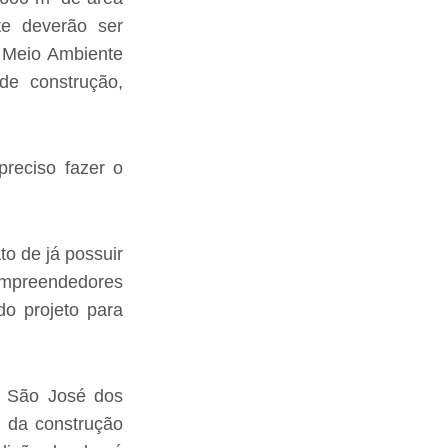
te deverão ser
e Meio Ambiente
de construção,
reciso fazer o
o de já possuir
empreendedores
o projeto para
m São José dos
s da construção