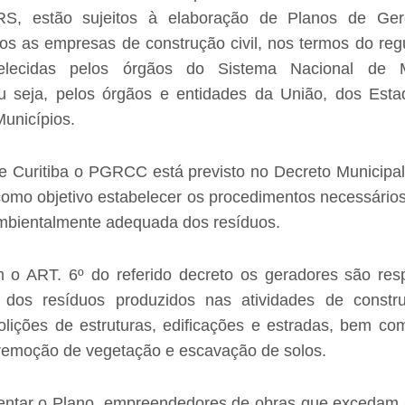
RS, estão sujeitos à elaboração
de
Planos de Ger
do
s
as empresas de construção civil, nos termos do re
elecidas pelos órgãos do
Sistema Nacional de 
 seja,
pelos órgãos e entidades da União, dos Estad
Municípios
.
e Curitiba
o PGRCC está previsto no Decreto Municipal
como objetivo
estabelecer os procedimentos necessário
mbientalmente adequada dos resíduos.
 o ART. 6º do referido decreto os geradores são res
 dos resíduos produzidos nas atividades de constru
lições de estruturas, edificações e estradas, bem co
 remoção de vegetação e escavação de solos.
entar o Plano,
empreendedores de obras que excedam 