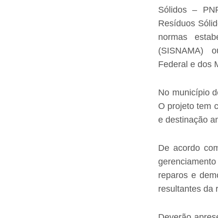
Sólidos – PN
Resíduos Sóli
normas estab
(SISNAMA)
ou
Federal e dos 
No município d
O projeto tem 
e destinação a
De acordo com
gerenciamento
reparos e demo
resultantes da
Deverão apres