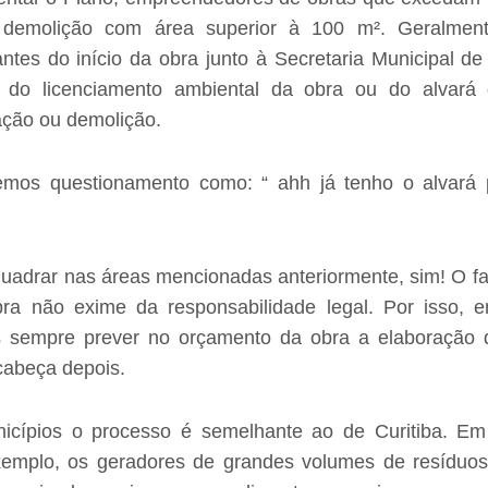
 demolição com área superior à 100 m². Geralmen
ntes do início da obra junto à Secretaria Municipal d
 do licenciamento ambiental da obra ou do alvará 
ação ou demolição.
mos questionamento como: “ ahh já tenho o alvará p
uadrar nas áreas mencionadas anteriormente, sim! O fat
bra não exime da responsabilidade legal. Por isso, 
sempre prever no orçamento da obra a elaboração d
cabeça depois.
icípios o processo é semelhante ao de Curitiba. E
xemplo, os geradores de grandes volumes de resíduo