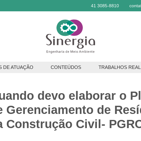
41 3085-8810
conta
S DE ATUAÇÃO
CONTEÚDOS
TRABALHOS REAL
ços Ambientais
uando devo elaborar o P
os Florestais
e Gerenciamento de Res
a Construção Civil- PGR