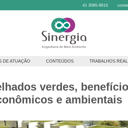
41 3085-8810
conta
S DE ATUAÇÃO
CONTEÚDOS
TRABALHOS REAL
ços Ambientais
elhados verdes, benefíci
os Florestais
conômicos e ambientais