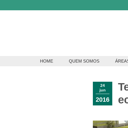
HOME
QUEM SOMOS
ÁREA
Servi
T
Serviç
24
jun
e
2016