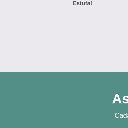
Estufa!
As
Cada