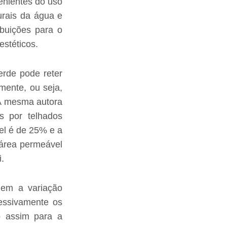
enientes do uso
rais da água e
ibuições para o
estéticos.
erde pode reter
mente, ou seja,
 A mesma autora
as por telhados
el é de 25% e a
 área permeável
i.
zem a variação
ressivamente os
o assim para a