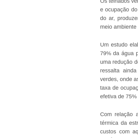
Os telhados ve
e ocupação do
do ar, produz
meio ambiente 
Um estudo elab
79% da água pr
uma redução de
ressalta ainda
verdes, onde a
taxa de ocupaç
efetiva de 75% d
Com relação a
térmica da est
custos com aq