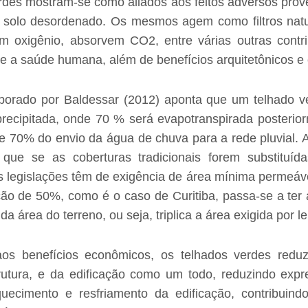
rdes mostram-se como aliados aos feitos adversos prov
 solo desordenado. Os mesmos agem como filtros natu
em oxigênio, absorvem CO
2
, entre várias outras contr
e a saúde humana, além de benefícios arquitetônicos e 
orado por Baldessar (2012) aponta que um telhado v
ecipitada, onde 70 % será evapotranspirada posterior
 70% do envio da água de chuva para a rede pluvial.
 que se as coberturas tradicionais forem substituíd
s legislações têm de exigência de área mínima permeáv
ão de 50%, como é o caso de Curitiba, passa-se a ter
a área do terreno, ou seja, triplica a área exigida por le
os benefícios econômicos, os telhados verdes redu
rutura, e da edificação como um todo, reduzindo exp
uecimento e resfriamento da edificação, contribuind