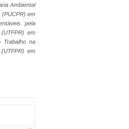
ria Ambiental
aná (PUCPR) em
ntáveis pela
á (UTFPR) em
 Trabalho na
á (UTFPR) em