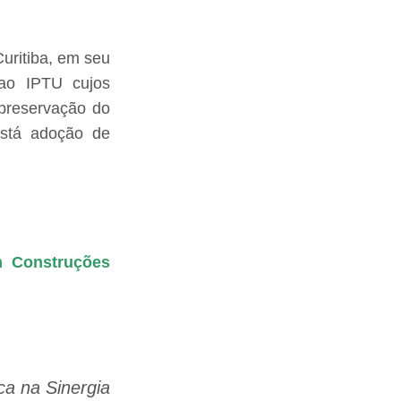
uritiba, em seu
 ao IPTU cujos
 preservação do
está adoção de
m Construções
ca na Sinergia