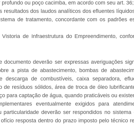
r profundo ou poço cacimba, em acordo com seu art. 36;
s resultados dos laudos analíticos dos efluentes líqui
sistema de tratamento, concordante com os padrões e
 Vistoria de Infraestrutura do Empreendimento, con
e documento deverão ser expressas averiguações sign
bre a pista de abastecimento, bombas de abastecime
de descarga de combustíveis, caixa separadora, efl
de resíduos sólidos, área de troca de óleo lubrifican
ço para captação de água, quando praticáveis ou existen
plementares eventualmente exigidos para atendim
u particularidade deverão ser respondidos no sistema 
ofício resposta dentro do prazo imposto pelo técnico r