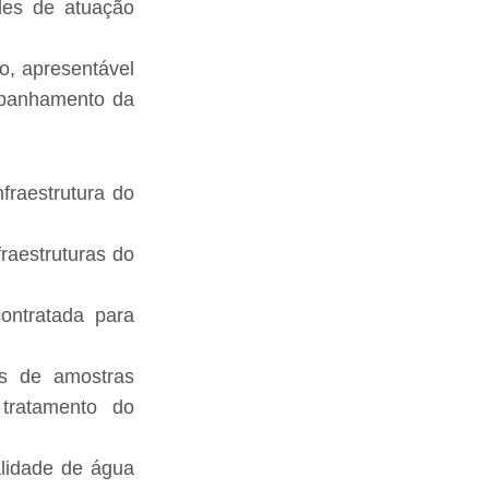
des de atuação
io, apresentável
mpanhamento da
fraestrutura do
fraestruturas do
ontratada para
os de amostras
tratamento do
alidade de água