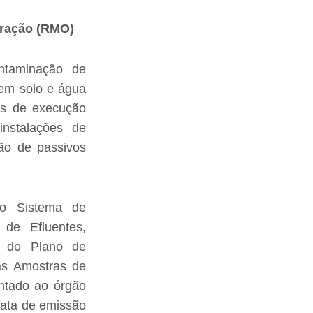
eração (RMO)
ontaminação de
 em solo e água
os de execução
instalações de
ção de passivos
o Sistema de
 de Efluentes,
to do Plano de
as Amostras de
ntado ao órgão
data de emissão