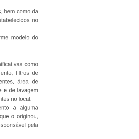
dos, bem como da
stabelecidos no
forme modelo do
ificativas como
nto, filtros de
uentes, área de
te e de lavagem
tes no local.
ento a alguma
que o originou,
esponsável pela