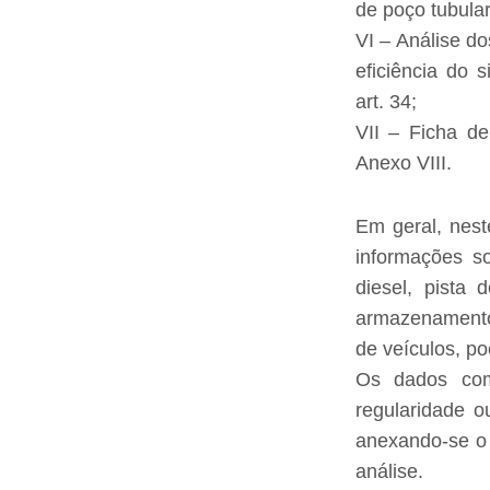
de poço tubula
VI – Análise do
eficiência do 
art. 34;
VII – Ficha de
Anexo VIII.
Em geral, nest
informações so
diesel, pista 
armazenamento 
de veículos, po
Os dados com
regularidade o
anexando-se o 
análise.