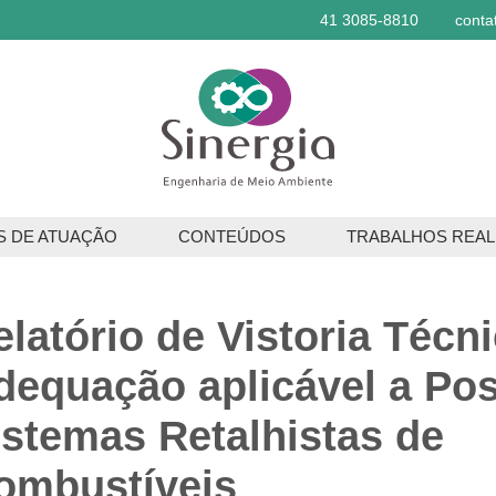
41 3085-8810
conta
S DE ATUAÇÃO
CONTEÚDOS
TRABALHOS REAL
ços Ambientais
elatório de Vistoria Técni
os Florestais
dequação aplicável a Pos
istemas Retalhistas de
ombustíveis