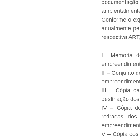
documentação 
ambientalmente
Conforme o expl
anualmente pe
respectiva ART
I – Memorial d
empreendiment
II – Conjunto d
empreendimento
III – Cópia d
destinação dos
IV – Cópia do
retiradas do
empreendiment
V – Cópia dos 