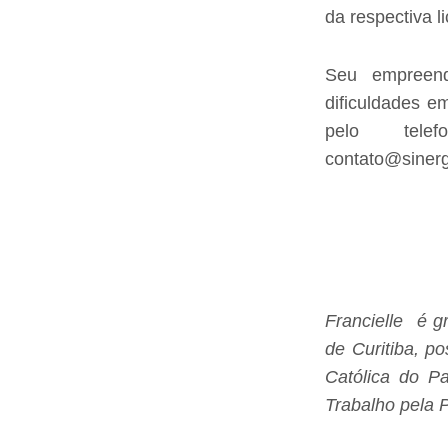
da respectiva 
Seu empreend
dificuldades e
pelo tele
contato@sinerg
Francielle é g
de Curitiba, p
Católica do 
Trabalho pela 