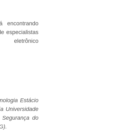
á encontrando
e especialistas
eletrônico
nologia Estácio
ia Universidade
 Segurança do
G).