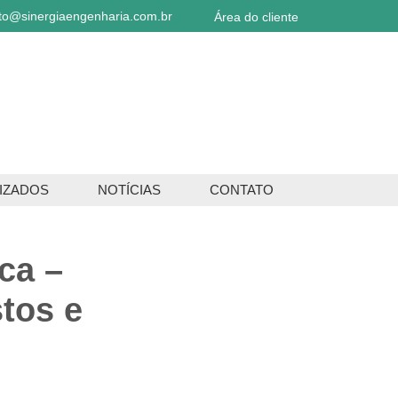
to@sinergiaengenharia.com.br
Área do cliente
IZADOS
NOTÍCIAS
CONTATO
ca –
tos e