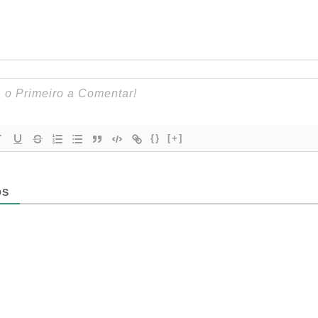
{}
[+]
OS